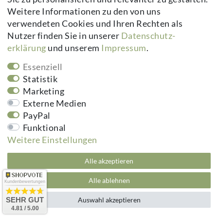
Rankhilfen unterstützen ein breites Spektrum an
Weitere Informationen zu den von uns
Pflanzen – von klassischen Zierpflanzen bis hin zu
Nutzpflanzen im Gemüsebeet:
verwendeten Cookies und Ihren Rechten als
Nutzer finden Sie in unserer
Daten­schutz­
Kletterrosen
erklärung
und unserem
Impressum
.
Clematis
Efeu
Essenziell
Weinreben
Statistik
Beerensträucher
Marketing
Gemüsepflanzen wie Tomaten oder Bohnen
Externe Medien
Entscheidend ist dabei immer: Die Rankhilfe sollte
zur
PayPal
Wuchsstärke der Pflanze
passen. Ein zarter Efeu kommt
Funktional
mit einem schlanken Obelisken aus; eine Rankhilfe für
ausgewachsene Kletterrose braucht spürbar mehr
Weitere Einstellungen
Traglast.
Alle akzeptieren
Häufige Fragen zu
Alle ablehnen
Kundenbewertungen
Rankhilfen
SEHR GUT
Auswahl akzeptieren
4.81 / 5.00