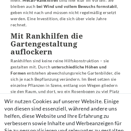
mehr.
Metall-Rankhilfen
sind hier klar im Vorteil: Sie
bleiben auch
bei Wind und vollem Bewuchs formstabil
,
geben nicht nach und müssen nicht regelmäßig ersetzt
werden. Eine Investition, die sich über viele Jahre
rechnet.
Mit Rankhilfen die
Gartengestaltung
auflockern
Rankhilfen sind keine reine Hilfskonstruktion – sie
gestalten mit. Durch
unterschiedliche Höhen und
Formen
entstehen abwechslungsreiche Gartenbilder, die
sich je nach Bepflanzung verändern. Im Beet setzen sie
einzelne Pflanzen in Szene, entlang von Wegen gliedern
sie den Raum, und dort, wo ein
Rosenbogen
zu viel Platz
beansprucht, übernehmen sie schlanke Obelisken ganz
Wir nutzen Cookies auf unserer Website. Einige
unaufgeregt eine ähnliche Funktion.
von diesen sind essenziell, während andere uns
Für welche Pflanzen eignen
helfen, diese Website und Ihre Erfahrung zu
sich Rankhilfen?
verbessern sowie Inhalte und Werbeanzeigen für
Sie zu personalisieren und relevanter zu gestalten.