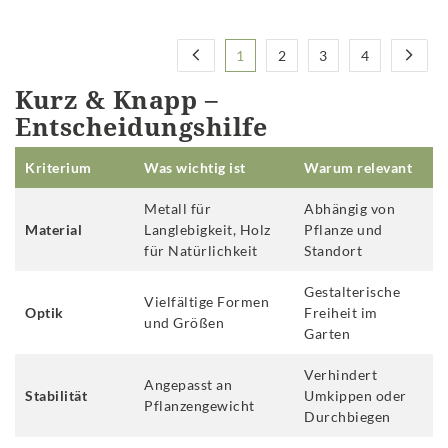
1
2
3
4
Kurz & Knapp –
Entscheidungshilfe
Kriterium
Was wichtig ist
Warum relevant
Metall für
Abhängig von
Material
Langlebigkeit, Holz
Pflanze und
für Natürlichkeit
Standort
Gestalterische
Vielfältige Formen
Optik
Freiheit im
und Größen
Garten
Verhindert
Angepasst an
Stabilität
Umkippen oder
Pflanzengewicht
Durchbiegen