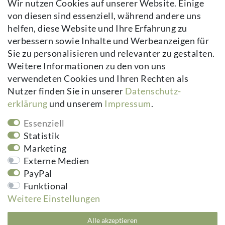
Wir nutzen Cookies auf unserer Website. Einige
Impressum
von diesen sind essenziell, während andere uns
Daten­schutz­erklärung
helfen, diese Website und Ihre Erfahrung zu
AGB
verbessern sowie Inhalte und Werbeanzeigen für
Kontakt
Sie zu personalisieren und relevanter zu gestalten.
Vertrag widerrufen
Weitere Informationen zu den von uns
verwendeten Cookies und Ihren Rechten als
Newsletter
Nutzer finden Sie in unserer
Daten­schutz­
erklärung
und unserem
Impressum
.
Newsletter
E-MAIL **
Honig
Essenziell
Hiermit bestätige ich, dass ich die
Daten­schutz­erklärung
gelesen habe.
Statistik
Meine Einwilligung kann ich jederzeit widerrufen.**
Marketing
Externe Medien
Abonnieren
PayPal
Funktional
** Hierbei handelt es sich um ein Pflichtfeld.
Weitere Einstellungen
kuheiga.com - Ihr Online Shop für Gartenzubehör & Wohnaccessoires | Alle
Alle akzeptieren