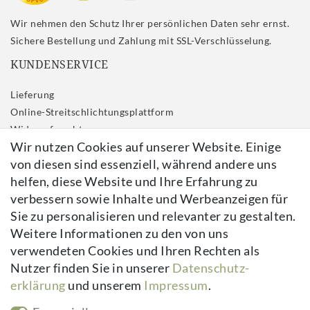
Wir nehmen den Schutz Ihrer persönlichen Daten sehr ernst.
Sichere Bestellung und Zahlung mit SSL-Verschlüsselung.
KUNDENSERVICE
Lieferung
Online-Streitschlichtungsplattform
Widerrufs­recht
Wir nutzen Cookies auf unserer Website. Einige
Impressum
von diesen sind essenziell, während andere uns
Daten­schutz­erklärung
helfen, diese Website und Ihre Erfahrung zu
AGB
verbessern sowie Inhalte und Werbeanzeigen für
Kontakt
Sie zu personalisieren und relevanter zu gestalten.
Vertrag widerrufen
Weitere Informationen zu den von uns
verwendeten Cookies und Ihren Rechten als
Newsletter
Nutzer finden Sie in unserer
Daten­schutz­
erklärung
und unserem
Impressum
.
Newsletter
E-MAIL **
Honig