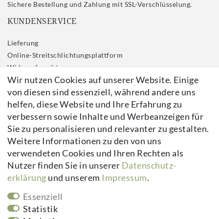
Sichere Bestellung und Zahlung mit SSL-Verschlüsselung.
KUNDENSERVICE
Lieferung
Online-Streitschlichtungsplattform
Widerrufs­recht
Wir nutzen Cookies auf unserer Website. Einige
Impressum
von diesen sind essenziell, während andere uns
Daten­schutz­erklärung
helfen, diese Website und Ihre Erfahrung zu
AGB
verbessern sowie Inhalte und Werbeanzeigen für
Kontakt
Sie zu personalisieren und relevanter zu gestalten.
Vertrag widerrufen
Weitere Informationen zu den von uns
verwendeten Cookies und Ihren Rechten als
Newsletter
Nutzer finden Sie in unserer
Daten­schutz­
erklärung
und unserem
Impressum
.
Newsletter
E-MAIL **
Honig
Essenziell
Hiermit bestätige ich, dass ich die
Daten­schutz­erklärung
gelesen habe.
Statistik
Meine Einwilligung kann ich jederzeit widerrufen.**