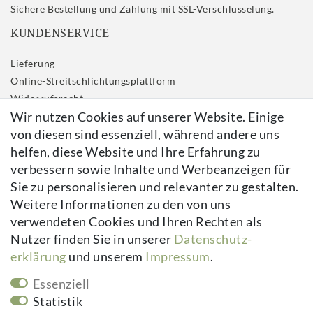
Sichere Bestellung und Zahlung mit SSL-Verschlüsselung.
KUNDENSERVICE
Lieferung
Online-Streitschlichtungsplattform
Widerrufs­recht
Wir nutzen Cookies auf unserer Website. Einige
Impressum
von diesen sind essenziell, während andere uns
Daten­schutz­erklärung
helfen, diese Website und Ihre Erfahrung zu
AGB
verbessern sowie Inhalte und Werbeanzeigen für
Kontakt
Sie zu personalisieren und relevanter zu gestalten.
Vertrag widerrufen
Weitere Informationen zu den von uns
verwendeten Cookies und Ihren Rechten als
Newsletter
Nutzer finden Sie in unserer
Daten­schutz­
erklärung
und unserem
Impressum
.
Newsletter
E-MAIL **
Honig
Essenziell
Hiermit bestätige ich, dass ich die
Daten­schutz­erklärung
gelesen habe.
Statistik
Meine Einwilligung kann ich jederzeit widerrufen.**