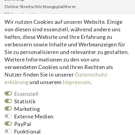
Online-Streitschlichtungsplattform
Widerrufs­recht
Wir nutzen Cookies auf unserer Website. Einige
Impressum
von diesen sind essenziell, während andere uns
Daten­schutz­erklärung
helfen, diese Website und Ihre Erfahrung zu
AGB
verbessern sowie Inhalte und Werbeanzeigen für
Kontakt
Sie zu personalisieren und relevanter zu gestalten.
Vertrag widerrufen
Weitere Informationen zu den von uns
verwendeten Cookies und Ihren Rechten als
Newsletter
Nutzer finden Sie in unserer
Daten­schutz­
erklärung
und unserem
Impressum
.
Newsletter
E-MAIL **
Honig
Essenziell
Hiermit bestätige ich, dass ich die
Daten­schutz­erklärung
gelesen habe.
Statistik
Meine Einwilligung kann ich jederzeit widerrufen.**
Marketing
Externe Medien
Abonnieren
PayPal
Funktional
** Hierbei handelt es sich um ein Pflichtfeld.