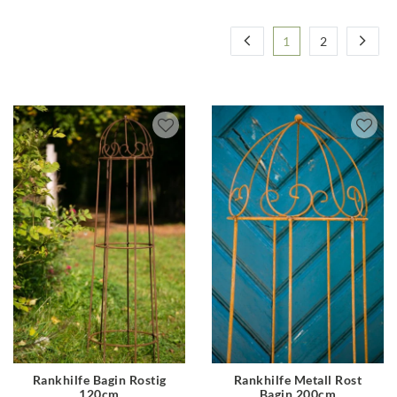
1
2
Rankhilfe Bagin Rostig
Rankhilfe Metall Rost
120cm
Bagin 200cm