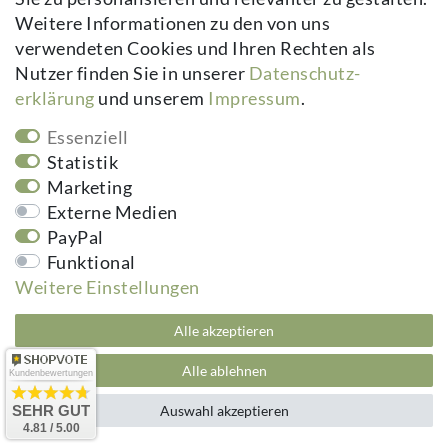
Luftlöcher
Kerzenbetrieb
Weitere Informationen zu den von uns
verwendeten Cookies und Ihren Rechten als
Echtglas abnehmbar
Schnell sauber,
Pflege
Nutzer finden Sie in unserer
Daten­schutz­
/ reinigbar
langlebige Optik
erklärung
und unserem
Impressum
.
4,95 € DE, kein
Kalkulierbare
Versand
Essenziell
Sperrgutaufschlag
Gesamtkosten
Statistik
Marketing
Externe Medien
Kuheiga
PayPal
Funktional
Gartenzubehör & Wohnaccessoires für Ihren Garten.
Weitere Einstellungen
Otto-Hahn-Straße 1 A+B, 22946 Trittau
Alle akzeptieren
Telefon: 04154 4777
Alle ablehnen
Kundenbewertungen
SEHR GUT
Auswahl akzeptieren
Ausstellung & Verkauf
4.81 / 5.00
Fertigung Rosenbögen