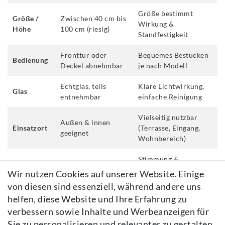
Größe bestimmt
Größe /
Zwischen 40 cm bis
Wirkung &
Höhe
100 cm (riesig)
Standfestigkeit
Fronttür oder
Bequemes Bestücken
Bedienung
Deckel abnehmbar
je nach Modell
Echtglas, teils
Klare Lichtwirkung,
Glas
entnehmbar
einfache Reinigung
Vielseitig nutzbar
Außen & innen
Einsatzort
(Terrasse, Eingang,
geeignet
Wohnbereich)
Stimmung &
Kerze, LED-Kerze,
Brandschutz flexibel;
Wir nutzen Cookies auf unserer Website. Einige
Lichtquelle
Solar
kein Strom nötig bei
von diesen sind essenziell, während andere uns
Solar
helfen, diese Website und Ihre Erfahrung zu
verbessern sowie Inhalte und Werbeanzeigen für
Verhindert
Belüftete Deckel /
Sicherheit
Wärmestau bei
Sie zu personalisieren und relevanter zu gestalten.