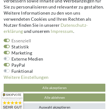
verbessern sowie Inhalte und Werbeanzeigen für
Kontakt
Sie zu personalisieren und relevanter zu gestalten.
Vertrag widerrufen
Weitere Informationen zu den von uns
verwendeten Cookies und Ihren Rechten als
Newsletter
Nutzer finden Sie in unserer
Daten­schutz­
erklärung
und unserem
Impressum
.
Newsletter
E-MAIL **
Honig
Essenziell
Hiermit bestätige ich, dass ich die
Daten­schutz­erklärung
gelesen habe.
Statistik
Meine Einwilligung kann ich jederzeit widerrufen.**
Marketing
Externe Medien
Abonnieren
PayPal
Funktional
** Hierbei handelt es sich um ein Pflichtfeld.
Weitere Einstellungen
kuheiga.com - Ihr Online Shop für Gartenzubehör & Wohnaccessoires | Alle
Alle akzeptieren
Preise inkl. ges. MwSt. zzgl.
Versandkosten
plentymarkets Template von
Plenty Lions
Alle ablehnen
Kundenbewertungen
SEHR GUT
Auswahl akzeptieren