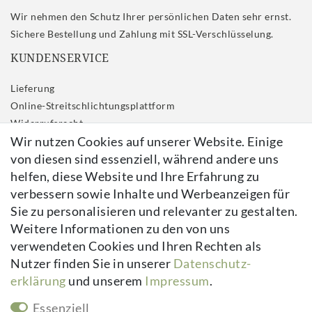
Wir nehmen den Schutz Ihrer persönlichen Daten sehr ernst.
Sichere Bestellung und Zahlung mit SSL-Verschlüsselung.
KUNDENSERVICE
Lieferung
Online-Streitschlichtungsplattform
Widerrufs­recht
Wir nutzen Cookies auf unserer Website. Einige
Impressum
von diesen sind essenziell, während andere uns
Daten­schutz­erklärung
helfen, diese Website und Ihre Erfahrung zu
AGB
verbessern sowie Inhalte und Werbeanzeigen für
Kontakt
Sie zu personalisieren und relevanter zu gestalten.
Vertrag widerrufen
Weitere Informationen zu den von uns
verwendeten Cookies und Ihren Rechten als
Newsletter
Nutzer finden Sie in unserer
Daten­schutz­
erklärung
und unserem
Impressum
.
Newsletter
E-MAIL **
Honig
Essenziell