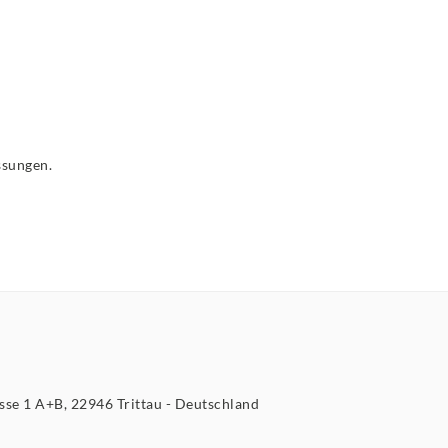
ssungen.
asse
1 A+B
22946
Trittau
Deutschland