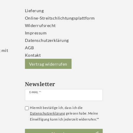
Lieferung
Online-Streitschlichtungsplattform
Widerrufs­recht
Impressum
Daten­schutz­erklärung
AGB
 mit
Kontakt
Vertrag widerrufen
Newsletter
Newsletter
E-MAIL **
Honig
Hiermit bestätige ich, dass ich die
Daten­schutz­erklärung
gelesen habe. Meine
Einwilligung kann ich jederzeit widerrufen.**