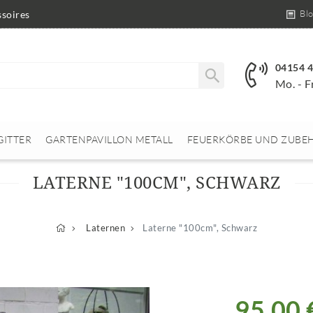
Bl
soires
04154 
Mo. - F
GITTER
GARTENPAVILLON METALL
FEUERKÖRBE UND ZUBE
LATERNE "100CM", SCHWARZ
Laternen
Laterne "100cm", Schwarz
95,00 