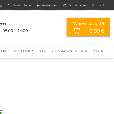
og
Wunschliste
Anmelden
Registrieren
Kontakt
Warenkorb (
0
)
4777
0,00 €
r. 09.00 – 14.00
HÖR
GARTENDEKO ROST
GIESSKANNEN ZINK
MEHR
€