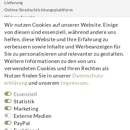
Lieferung
Online-Streitschlichtungsplattform
Widerrufs­recht
Wir nutzen Cookies auf unserer Website. Einige
Impressum
von diesen sind essenziell, während andere uns
Daten­schutz­erklärung
helfen, diese Website und Ihre Erfahrung zu
AGB
verbessern sowie Inhalte und Werbeanzeigen für
Kontakt
Sie zu personalisieren und relevanter zu gestalten.
Vertrag widerrufen
Weitere Informationen zu den von uns
verwendeten Cookies und Ihren Rechten als
Newsletter
Nutzer finden Sie in unserer
Daten­schutz­
erklärung
und unserem
Impressum
.
Newsletter
E-MAIL **
Honig
Essenziell
Hiermit bestätige ich, dass ich die
Daten­schutz­erklärung
gelesen habe.
Statistik
Meine Einwilligung kann ich jederzeit widerrufen.**
Marketing
Externe Medien
Abonnieren
PayPal
** Hierbei handelt es sich um ein Pflichtfeld.