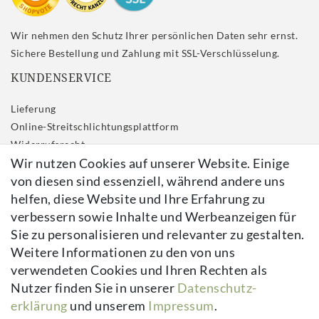
Wir nehmen den Schutz Ihrer persönlichen Daten sehr ernst.
Sichere Bestellung und Zahlung mit SSL-Verschlüsselung.
KUNDENSERVICE
Lieferung
Online-Streitschlichtungsplattform
Widerrufs­recht
Wir nutzen Cookies auf unserer Website. Einige
Impressum
von diesen sind essenziell, während andere uns
Daten­schutz­erklärung
helfen, diese Website und Ihre Erfahrung zu
AGB
verbessern sowie Inhalte und Werbeanzeigen für
Kontakt
Sie zu personalisieren und relevanter zu gestalten.
Vertrag widerrufen
Weitere Informationen zu den von uns
verwendeten Cookies und Ihren Rechten als
Newsletter
Nutzer finden Sie in unserer
Daten­schutz­
erklärung
und unserem
Impressum
.
Newsletter
E-MAIL **