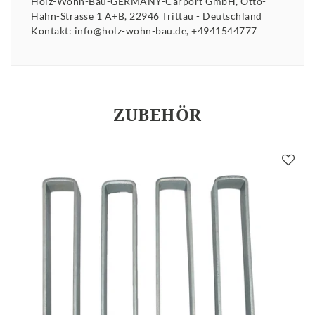
Holz-Wohn-Bau-GERMANY-Carport GmbH
Otto-
Hahn-Strasse
1 A+B
22946
Trittau
Deutschland
Kontakt:
info@holz-wohn-bau.de
+4941544777
ZUBEHÖR