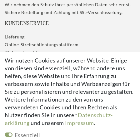
Wir nehmen den Schutz Ihrer persönlichen Daten sehr ernst.
Sichere Bestellung und Zahlung mit SSL-Verschlüsselung.
KUNDENSERVICE
Lieferung
Online-Streitschlichtungsplattform
Widerrufs­recht
Wir nutzen Cookies auf unserer Website. Einige
Impressum
von diesen sind essenziell, während andere uns
Daten­schutz­erklärung
helfen, diese Website und Ihre Erfahrung zu
AGB
verbessern sowie Inhalte und Werbeanzeigen für
Kontakt
Sie zu personalisieren und relevanter zu gestalten.
Vertrag widerrufen
Weitere Informationen zu den von uns
verwendeten Cookies und Ihren Rechten als
Newsletter
Nutzer finden Sie in unserer
Daten­schutz­
erklärung
und unserem
Impressum
.
Newsletter
E-MAIL **
Honig
Essenziell