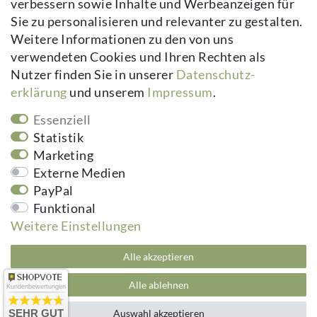
verbessern sowie Inhalte und Werbeanzeigen für
Kontakt
Sie zu personalisieren und relevanter zu gestalten.
Vertrag widerrufen
Weitere Informationen zu den von uns
verwendeten Cookies und Ihren Rechten als
Newsletter
Nutzer finden Sie in unserer
Daten­schutz­
erklärung
und unserem
Impressum
.
Newsletter
E-MAIL **
Honig
Essenziell
Hiermit bestätige ich, dass ich die
Daten­schutz­erklärung
gelesen habe.
Statistik
Meine Einwilligung kann ich jederzeit widerrufen.**
Marketing
Externe Medien
Abonnieren
PayPal
** Hierbei handelt es sich um ein Pflichtfeld.
Funktional
Weitere Einstellungen
kuheiga.com - Ihr Online Shop für Gartenzubehör & Wohnaccessoires | Alle
Alle akzeptieren
Preise inkl. ges. MwSt. zzgl.
Versandkosten
plentymarkets Template von
Plenty Lions
Alle ablehnen
Kundenbewertungen
SEHR GUT
Auswahl akzeptieren