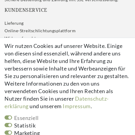
KUNDENSERVICE
Lieferung
Online-Streitschlichtungsplattform
Widerrufs­recht
Wir nutzen Cookies auf unserer Website. Einige
Impressum
von diesen sind essenziell, während andere uns
Daten­schutz­erklärung
helfen, diese Website und Ihre Erfahrung zu
AGB
verbessern sowie Inhalte und Werbeanzeigen für
Kontakt
Sie zu personalisieren und relevanter zu gestalten.
Vertrag widerrufen
Weitere Informationen zu den von uns
verwendeten Cookies und Ihren Rechten als
Newsletter
Nutzer finden Sie in unserer
Daten­schutz­
erklärung
und unserem
Impressum
.
Newsletter
E-MAIL **
Honig
Essenziell
Hiermit bestätige ich, dass ich die
Daten­schutz­erklärung
gelesen habe.
Statistik
Meine Einwilligung kann ich jederzeit widerrufen.**
Marketing