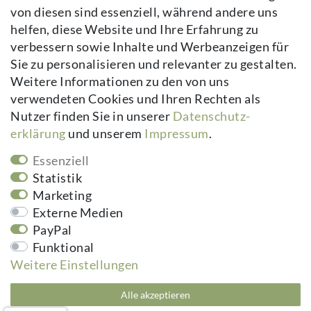
von diesen sind essenziell, während andere uns
Daten­schutz­erklärung
helfen, diese Website und Ihre Erfahrung zu
AGB
verbessern sowie Inhalte und Werbeanzeigen für
Kontakt
Sie zu personalisieren und relevanter zu gestalten.
Vertrag widerrufen
Weitere Informationen zu den von uns
verwendeten Cookies und Ihren Rechten als
Newsletter
Nutzer finden Sie in unserer
Daten­schutz­
erklärung
und unserem
Impressum
.
Newsletter
E-MAIL **
Honig
Essenziell
Hiermit bestätige ich, dass ich die
Daten­schutz­erklärung
gelesen habe.
Statistik
Meine Einwilligung kann ich jederzeit widerrufen.**
Marketing
Externe Medien
Abonnieren
PayPal
Funktional
** Hierbei handelt es sich um ein Pflichtfeld.
Weitere Einstellungen
kuheiga.com - Ihr Online Shop für Gartenzubehör & Wohnaccessoires | Alle
Alle akzeptieren
Preise inkl. ges. MwSt. zzgl.
Versandkosten