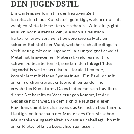
DEN JUGENDSTIL
Ein Gartenpavillon ist in der heutigen Zeit
hauptsächlich aus Kunststoff gefertigt, welcher nur mit
wenigen Metallelementen versehen ist. Allerdings gibt
es auch noch Alternativen, die sich als deutlich
haltbarer erweisen. So ist beispielsweise Holz ein
schöner Rohstoff der Wahl, welcher sich allerdings in
Verbindung mit dem Jugendstil als ungeeignet erweist.
Metall ist hingegen ein Material, welches nicht nur
schwer zu bearbeiten ist, sondern den
Inbegriff des
Jugendstils
verkörpern kann. Florale Elemente,
kombiniert mit klaren Symmetrien - Ein Pavillon mit
einem solchen Gerüst entspricht genau der hier
erwähnten Kunstform. Da es in den meisten Pavillons
dieser Art bereits zu Verzierungen kommt, ist der
Gedanke nicht weit, in dem sich die Nutzer dieser
Pavillons damit beschäftigen, das Gerüst zu bepflanzen.
Häufig sind innerhalb der Muster des Gerüsts schon
Weinranken eingearbeitet, so dass es naheliegt, ihn mit
einer Kletterpflanze bewachsen zu lassen.