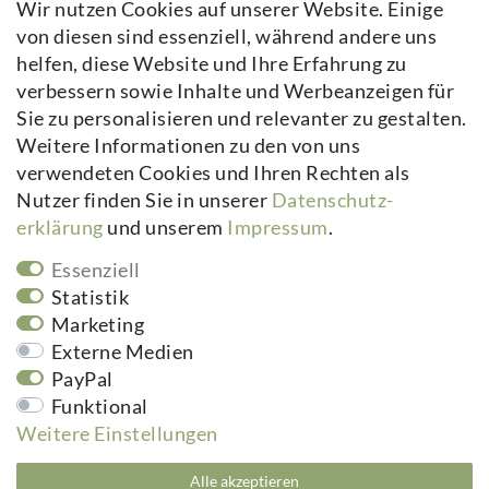
Wir nutzen Cookies auf unserer Website. Einige
Impressum
von diesen sind essenziell, während andere uns
Daten­schutz­erklärung
helfen, diese Website und Ihre Erfahrung zu
AGB
verbessern sowie Inhalte und Werbeanzeigen für
Kontakt
Sie zu personalisieren und relevanter zu gestalten.
Vertrag widerrufen
Weitere Informationen zu den von uns
verwendeten Cookies und Ihren Rechten als
Newsletter
Nutzer finden Sie in unserer
Daten­schutz­
erklärung
und unserem
Impressum
.
Newsletter
E-MAIL **
Honig
Essenziell
Hiermit bestätige ich, dass ich die
Daten­schutz­erklärung
gelesen habe.
Statistik
Meine Einwilligung kann ich jederzeit widerrufen.**
Marketing
Externe Medien
Abonnieren
PayPal
** Hierbei handelt es sich um ein Pflichtfeld.
Funktional
Weitere Einstellungen
kuheiga.com - Ihr Online Shop für Gartenzubehör & Wohnaccessoires | Alle
Alle akzeptieren