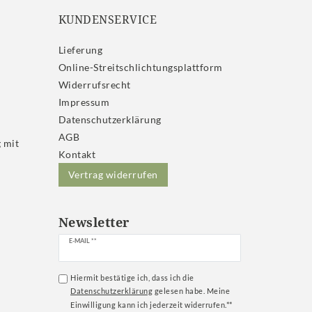
KUNDENSERVICE
Lieferung
Online-Streitschlichtungsplattform
Widerrufs­recht
Impressum
Daten­schutz­erklärung
AGB
 mit
Kontakt
Vertrag widerrufen
Newsletter
Newsletter
E-MAIL **
Honig
Hiermit bestätige ich, dass ich die
Daten­schutz­erklärung
gelesen habe. Meine
Einwilligung kann ich jederzeit widerrufen.**