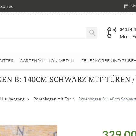
Bl
soires
04154 
Mo. - F
GITTER
GARTENPAVILLON METALL
FEUERKÖRBE UND ZUBE
EN B: 140CM SCHWARZ MIT TÜREN /
d Laubengang
Rosenbogen mit Tor
Rosenbogen B: 140cm Schwarz
329,00