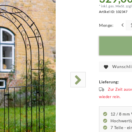
* inkl. ges. MwSt. zzgl
Artikel ID:
102347
Menge:
Wunschli
Lieferung:
Zur Zeit aus
wieder rein.
12 / 8 mm 
Hochwertig
7 Teile - e