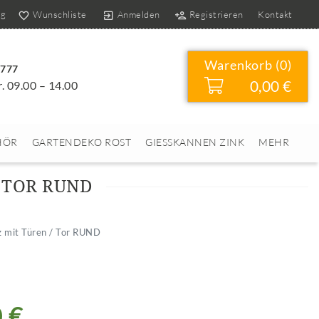
og
Wunschliste
Anmelden
Registrieren
Kontakt
Warenkorb (
0
)
4777
0,00 €
r. 09.00 – 14.00
HÖR
GARTENDEKO ROST
GIESSKANNEN ZINK
MEHR
 TOR RUND
 mit Türen / Tor RUND
 €