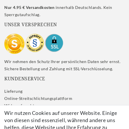
Nur 4.95 € Versandkosten
innerhalb Deutschlands. Kein
Sperrgutaufschlag.
UNSER VERSPRECHEN
Wir nehmen den Schutz Ihrer persönlichen Daten sehr ernst.
Sichere Bestellung und Zahlung mit SSL-Verschlüsselung.
KUNDENSERVICE
Lieferung
Online-Streitschlichtungsplattform
Widerrufs­recht
Wir nutzen Cookies auf unserer Website. Einige
Impressum
von diesen sind essenziell, während andere uns
Daten­schutz­erklärung
helfen, diese Website und Ihre Erfahrung zu
AGB