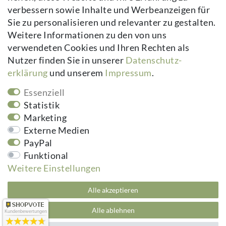
verbessern sowie Inhalte und Werbeanzeigen für
Kontakt
Sie zu personalisieren und relevanter zu gestalten.
Vertrag widerrufen
Weitere Informationen zu den von uns
verwendeten Cookies und Ihren Rechten als
Newsletter
Nutzer finden Sie in unserer
Daten­schutz­
erklärung
und unserem
Impressum
.
Newsletter
E-MAIL **
Honig
Essenziell
Hiermit bestätige ich, dass ich die
Daten­schutz­erklärung
gelesen habe.
Statistik
Meine Einwilligung kann ich jederzeit widerrufen.**
Marketing
Externe Medien
Abonnieren
PayPal
Funktional
** Hierbei handelt es sich um ein Pflichtfeld.
Weitere Einstellungen
kuheiga.com - Ihr Online Shop für Gartenzubehör & Wohnaccessoires | Alle
Alle akzeptieren
Preise inkl. ges. MwSt. zzgl.
Versandkosten
plentymarkets Template von
Plenty Lions
Alle ablehnen
Kundenbewertungen