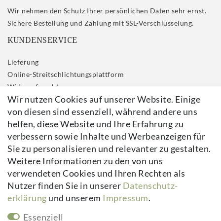
Wir nehmen den Schutz Ihrer persönlichen Daten sehr ernst.
Sichere Bestellung und Zahlung mit SSL-Verschlüsselung.
KUNDENSERVICE
Lieferung
Online-Streitschlichtungsplattform
Widerrufs­recht
Wir nutzen Cookies auf unserer Website. Einige
Impressum
von diesen sind essenziell, während andere uns
Daten­schutz­erklärung
helfen, diese Website und Ihre Erfahrung zu
AGB
verbessern sowie Inhalte und Werbeanzeigen für
Kontakt
Sie zu personalisieren und relevanter zu gestalten.
Vertrag widerrufen
Weitere Informationen zu den von uns
verwendeten Cookies und Ihren Rechten als
Newsletter
Nutzer finden Sie in unserer
Daten­schutz­
erklärung
und unserem
Impressum
.
Newsletter
E-MAIL **
Honig
Essenziell