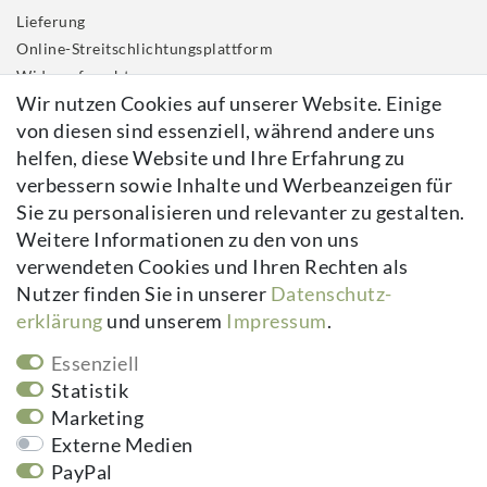
Lieferung
Online-Streitschlichtungsplattform
Widerrufs­recht
Wir nutzen Cookies auf unserer Website. Einige
Impressum
von diesen sind essenziell, während andere uns
Daten­schutz­erklärung
helfen, diese Website und Ihre Erfahrung zu
AGB
verbessern sowie Inhalte und Werbeanzeigen für
Kontakt
Sie zu personalisieren und relevanter zu gestalten.
Vertrag widerrufen
Weitere Informationen zu den von uns
verwendeten Cookies und Ihren Rechten als
Newsletter
Nutzer finden Sie in unserer
Daten­schutz­
erklärung
und unserem
Impressum
.
Newsletter
E-MAIL **
Honig
Essenziell
Hiermit bestätige ich, dass ich die
Daten­schutz­erklärung
gelesen habe.
Statistik
Meine Einwilligung kann ich jederzeit widerrufen.**
Marketing
Externe Medien
Abonnieren
PayPal