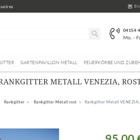
Bl
soires
04154 
Mo. - F
GITTER
GARTENPAVILLON METALL
FEUERKÖRBE UND ZUBE
RANKGITTER METALL VENEZIA, ROS
Rankgitter
Rankgitter Metall rost
Rankgitter Metall VENEZIA,
95,00 