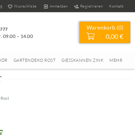
og
Wunschliste
Anmelden
Registrieren
Kontakt
Warenkorb (
0
)
4777
0,00 €
r. 09.00 – 14.00
HÖR
GARTENDEKO ROST
GIESSKANNEN ZINK
MEHR
T
 Rost
€