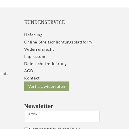
KUNDENSERVICE
Lieferung
Online-Streitschlichtungsplattform
Widerrufs­recht
Impressum
Daten­schutz­erklärung
AGB
 mit
Kontakt
Vertrag widerrufen
Newsletter
Newsletter
E-MAIL **
Honig
Hiermit bestätige ich, dass ich die