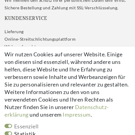
Wir nehmen den Schutz Ihrer persönlichen Daten sehr ernst.
Sichere Bestellung und Zahlung mit SSL-Verschlüsselung.
KUNDENSERVICE
Lieferung
Online-Streitschlichtungsplattform
Widerrufs­recht
Wir nutzen Cookies auf unserer Website. Einige
Impressum
von diesen sind essenziell, während andere uns
Daten­schutz­erklärung
helfen, diese Website und Ihre Erfahrung zu
AGB
verbessern sowie Inhalte und Werbeanzeigen für
Kontakt
Sie zu personalisieren und relevanter zu gestalten.
Vertrag widerrufen
Weitere Informationen zu den von uns
verwendeten Cookies und Ihren Rechten als
Newsletter
Nutzer finden Sie in unserer
Daten­schutz­
erklärung
und unserem
Impressum
.
Newsletter
E-MAIL **
Honig
Essenziell
Hiermit bestätige ich, dass ich die
Daten­schutz­erklärung
gelesen habe.
Statistik