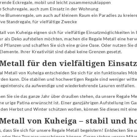
rende Eckregale, mobil und leicht zusammenzuklappen
e Schuhregale, auch zum Einsatz in der Wohnung
he Blumenregale, um auch auf kleinem Raum ein Paradies zu kreier
ve Standregale, für vielfältige Zwecke
all von Kuheiga eignen sich für vielfältige Einsatzmöglichkeiten in
ur als Deko aufstellen möchten, machen die Regale Metall eine herv
 Pflanzen und schaffen Sie sich eine grüne Oase. Oder nutzen Sie 
lemente. Ihrer Kreativität sind dabei keine Grenzen gesetzt.
Metall für den vielfältigen Einsat
l Metall von Kuheiga entscheiden Sie sich für ein funktionales Mö
rden kann. Die stabilen und hochwertigen Regale sind weniger witt
legeintensiv, da aufwendige und wiederkehrende Lasuren entfallen.
n Sie sie das ganze Jahr über draußen stehen, da unsere Regale Met
ne urige Patina erwünscht ist. Einer ganzjährigen Aufstellung im Gar
den Herbst und Winter schützen wollen, können Sie dieses mit einer
Metall von Kuheiga – stabil und h
, dass Sie sich für unsere Regale Metall begeistern! Entdecken Sie 
 oder Ihre Terrasse verschönern können. Gerne stehen unsere Mitar