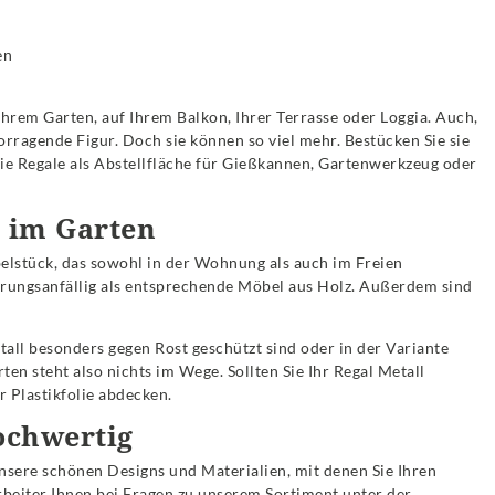
en
 Ihrem Garten, auf Ihrem Balkon, Ihrer Terrasse oder Loggia. Auch,
orragende Figur. Doch sie können so viel mehr. Bestücken Sie sie
die Regale als Abstellfläche für Gießkannen, Gartenwerkzeug oder
z im Garten
belstück, das sowohl in der Wohnung als auch im Freien
erungsanfällig als entsprechende Möbel aus Holz. Außerdem sind
all besonders gegen Rost geschützt sind oder in der Variante
ten steht also nichts im Wege. Sollten Sie Ihr Regal Metall
 Plastikfolie abdecken.
ochwertig
unsere schönen Designs und Materialien, mit denen Sie Ihren
beiter Ihnen bei Fragen zu unserem Sortiment unter der