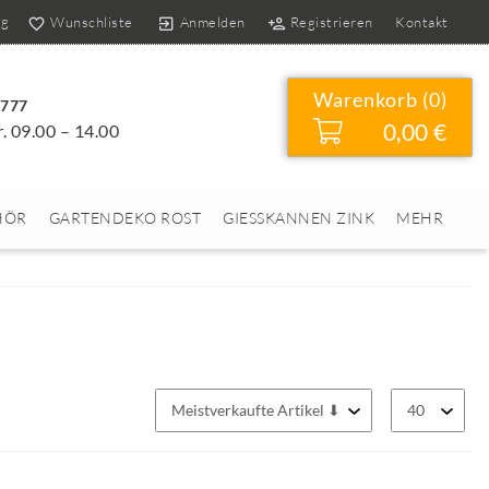
og
Wunschliste
Anmelden
Registrieren
Kontakt
Warenkorb (
0
)
4777
0,00 €
r. 09.00 – 14.00
HÖR
GARTENDEKO ROST
GIESSKANNEN ZINK
MEHR