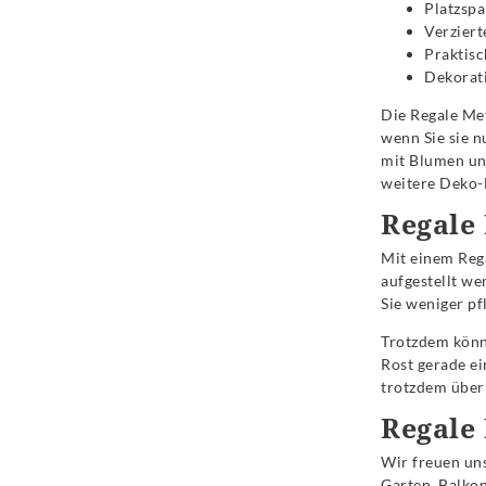
Platzspa
Verziert
Praktisc
Dekorati
Die Regale Met
wenn Sie sie n
mit Blumen und
weitere Deko-E
Regale 
Mit einem Rega
aufgestellt we
Sie weniger pf
Trotzdem könne
Rost gerade ei
trotzdem über 
Regale 
Wir freuen uns
Garten, Balkon