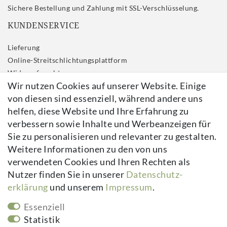
Sichere Bestellung und Zahlung mit SSL-Verschlüsselung.
KUNDENSERVICE
Lieferung
Online-Streitschlichtungsplattform
Widerrufs­recht
Wir nutzen Cookies auf unserer Website. Einige
Impressum
von diesen sind essenziell, während andere uns
Daten­schutz­erklärung
helfen, diese Website und Ihre Erfahrung zu
AGB
verbessern sowie Inhalte und Werbeanzeigen für
Kontakt
Sie zu personalisieren und relevanter zu gestalten.
Vertrag widerrufen
Weitere Informationen zu den von uns
verwendeten Cookies und Ihren Rechten als
Newsletter
Nutzer finden Sie in unserer
Daten­schutz­
erklärung
und unserem
Impressum
.
Newsletter
E-MAIL **
Honig
Essenziell
Hiermit bestätige ich, dass ich die
Daten­schutz­erklärung
gelesen habe.
Statistik
Meine Einwilligung kann ich jederzeit widerrufen.**