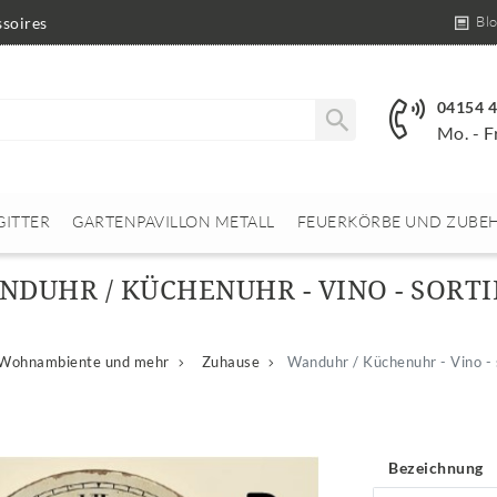
Bl
soires
04154 
Mo. - F
GITTER
GARTENPAVILLON METALL
FEUERKÖRBE UND ZUBE
NDUHR / KÜCHENUHR - VINO - SORTI
Wohnambiente und mehr
Zuhause
Wanduhr / Küchenuhr - Vino - 
Bezeichnung