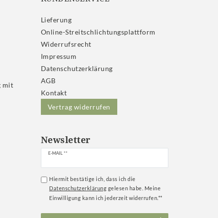
Lieferung
Online-Streitschlichtungsplattform
Widerrufs­recht
Impressum
Daten­schutz­erklärung
AGB
 mit
Kontakt
Vertrag widerrufen
Newsletter
Newsletter
E-MAIL **
Honig
Hiermit bestätige ich, dass ich die
Daten­schutz­erklärung
gelesen habe. Meine
Einwilligung kann ich jederzeit widerrufen.**