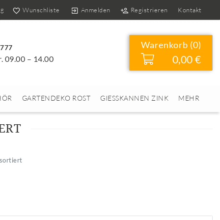
og
Wunschliste
Anmelden
Registrieren
Kontakt
Warenkorb (
0
)
4777
0,00 €
r. 09.00 – 14.00
HÖR
GARTENDEKO ROST
GIESSKANNEN ZINK
MEHR
ERT
sortiert