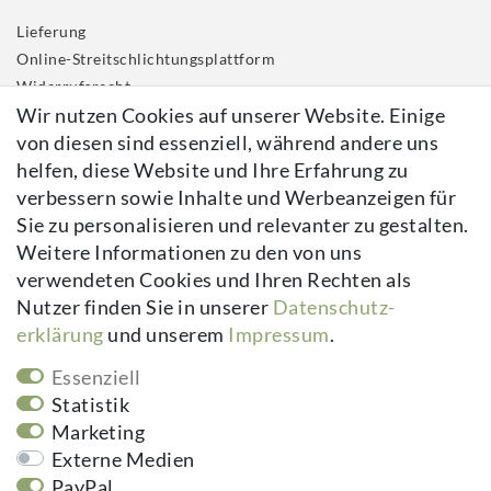
Lieferung
Online-Streitschlichtungsplattform
Widerrufs­recht
Wir nutzen Cookies auf unserer Website. Einige
Impressum
von diesen sind essenziell, während andere uns
Daten­schutz­erklärung
helfen, diese Website und Ihre Erfahrung zu
AGB
verbessern sowie Inhalte und Werbeanzeigen für
Kontakt
Sie zu personalisieren und relevanter zu gestalten.
Vertrag widerrufen
Weitere Informationen zu den von uns
verwendeten Cookies und Ihren Rechten als
Newsletter
Nutzer finden Sie in unserer
Daten­schutz­
erklärung
und unserem
Impressum
.
Newsletter
E-MAIL **
Honig
Essenziell
Hiermit bestätige ich, dass ich die
Daten­schutz­erklärung
gelesen habe.
Statistik
Meine Einwilligung kann ich jederzeit widerrufen.**
Marketing
Externe Medien
Abonnieren
PayPal