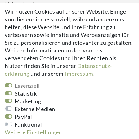
Widerrufs­recht
Wir nutzen Cookies auf unserer Website. Einige
Impressum
von diesen sind essenziell, während andere uns
Daten­schutz­erklärung
helfen, diese Website und Ihre Erfahrung zu
AGB
verbessern sowie Inhalte und Werbeanzeigen für
Kontakt
Sie zu personalisieren und relevanter zu gestalten.
Vertrag widerrufen
Weitere Informationen zu den von uns
verwendeten Cookies und Ihren Rechten als
Newsletter
Nutzer finden Sie in unserer
Daten­schutz­
erklärung
und unserem
Impressum
.
Newsletter
E-MAIL **
Honig
Essenziell
Hiermit bestätige ich, dass ich die
Daten­schutz­erklärung
gelesen habe.
Statistik
Meine Einwilligung kann ich jederzeit widerrufen.**
Marketing
Externe Medien
Abonnieren
PayPal
Funktional
** Hierbei handelt es sich um ein Pflichtfeld.
Weitere Einstellungen