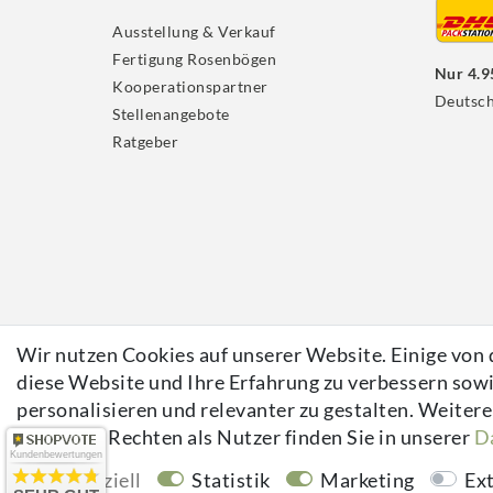
Ausstellung & Verkauf
Fertigung Rosenbögen
Nur 4.9
Kooperationspartner
Deutsch
Stellenangebote
Ratgeber
Wir nutzen Cookies auf unserer Website. Einige von d
diese Website und Ihre Erfahrung zu verbessern sowi
kuheiga.com - Ihr Online Shop für Gartenzubehör & Wohnaccessoires | Alle Preise i
personalisieren und relevanter zu gestalten. Weite
plentymarkets Template von
Plenty Lions
und Ihren Rechten als Nutzer finden Sie in unserer
Da
Kundenbewertungen
Essenziell
Statistik
Marketing
Ex