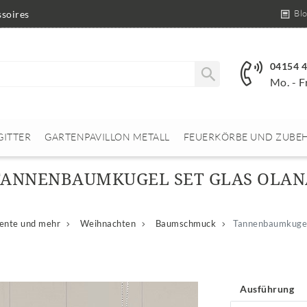
Bl
soires
04154 
Mo. - F
GITTER
GARTENPAVILLON METALL
FEUERKÖRBE UND ZUBE
TANNENBAUMKUGEL SET GLAS OLAN
nte und mehr
Weihnachten
Baumschmuck
Tannenbaumkuge
Ausführung