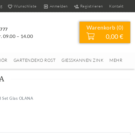
og
Wunschliste
Anmelden
Registrieren
Kontakt
Warenkorb (
0
)
4777
0,00 €
r. 09.00 – 14.00
HÖR
GARTENDEKO ROST
GIESSKANNEN ZINK
MEHR
A
l Set Glas OLANA