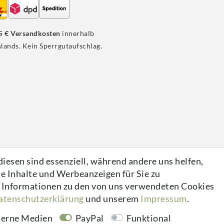
5 € Versandkosten
innerhalb
lands. Kein Sperrgutaufschlag.
iesen sind essenziell, während andere uns helfen,
e Inhalte und Werbeanzeigen für Sie zu
nkl. ges. MwSt. zzgl.
Versandkosten
re Informationen zu den von uns verwendeten Cookies
ten­schutz­erklärung
und unserem
Impressum
.
terne Medien
PayPal
Funktional