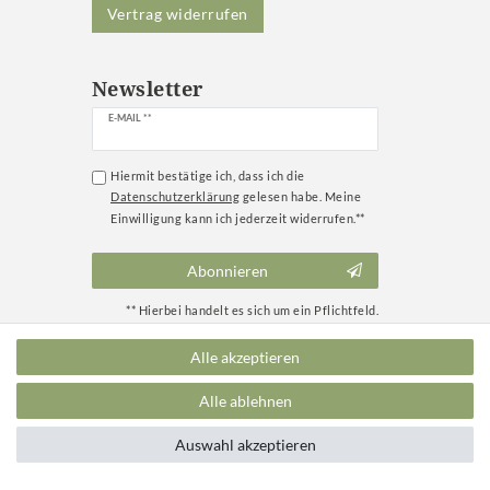
Vertrag widerrufen
Newsletter
Newsletter
E-MAIL **
Honig
Hiermit bestätige ich, dass ich die
Daten­schutz­erklärung
gelesen habe. Meine
Einwilligung kann ich jederzeit widerrufen.**
Abonnieren
** Hierbei handelt es sich um ein Pflichtfeld.
Alle akzeptieren
Alle ablehnen
Auswahl akzeptieren