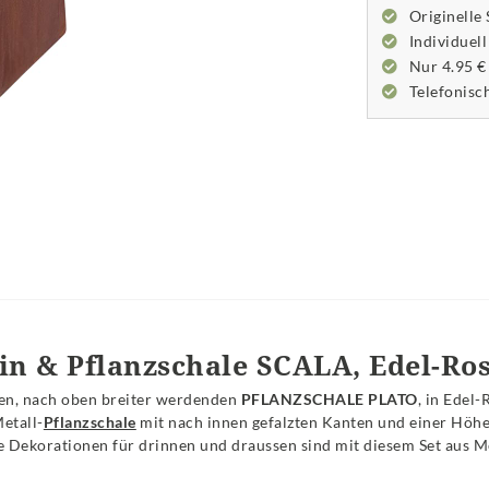
Originelle
Individuell
Nur 4.95 €
Telefonisc
in & Pflanzschale SCALA, Edel-Ros
gen, nach oben breiter werdenden
PFLANZSCHALE PLATO
, in Edel-
etall-
Pflanzschale
mit nach innen gefalzten Kanten und einer Höhe v
ekorationen für drinnen und draussen sind mit diesem Set aus Metal