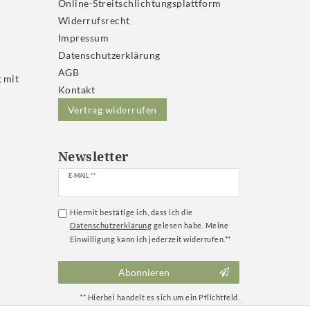
Online-Streitschlichtungsplattform
Widerrufs­recht
Impressum
Daten­schutz­erklärung
AGB
 mit
Kontakt
Vertrag widerrufen
Newsletter
Newsletter
E-MAIL **
Honig
Hiermit bestätige ich, dass ich die
Daten­schutz­erklärung
gelesen habe. Meine
Einwilligung kann ich jederzeit widerrufen.**
Abonnieren
** Hierbei handelt es sich um ein Pflichtfeld.