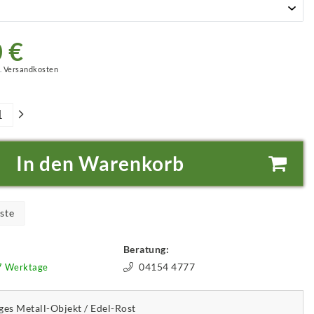
 €
.
Versandkosten
In den Warenkorb
ste
Beratung:
04154 4777
-7 Werktage
es Metall-Objekt / Edel-Rost