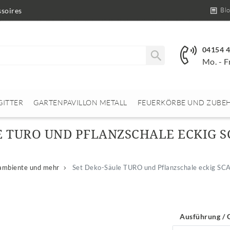
Bl
soires
04154 
Mo. - F
GITTER
GARTENPAVILLON METALL
FEUERKÖRBE UND ZUBE
E TURO UND PFLANZSCHALE ECKIG S
mbiente und mehr
Set Deko-Säule TURO und Pflanzschale eckig SC
Ausführung / 