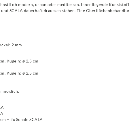
hnstil ob modern, urban oder mediterran. Innenliegende Kunststoff
 und SCALA dauerhaft draussen stehen. Eine Oberflächenbehandlun
Sockel: 2 mm
 cm, Kugeln: ø 2,5 cm
 cm, Kugeln: ø 2,5 cm
n möglich.
LA
LA
 cm + 2x Schale SCALA