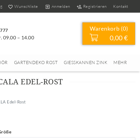
og
Wunschliste
Anmelden
Registrieren
Kontakt
Warenkorb (
0
)
4777
0,00 €
r. 09.00 – 14.00
HÖR
GARTENDEKO ROST
GIESSKANNEN ZINK
MEHR
CALA EDEL-ROST
ALA Edel-Rost
Größe