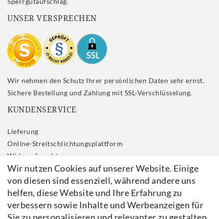
Sperrgutaufschlag.
UNSER VERSPRECHEN
Wir nehmen den Schutz Ihrer persönlichen Daten sehr ernst.
Sichere Bestellung und Zahlung mit SSL-Verschlüsselung.
KUNDENSERVICE
Lieferung
Online-Streitschlichtungsplattform
Widerrufs­recht
Wir nutzen Cookies auf unserer Website. Einige
Impressum
von diesen sind essenziell, während andere uns
Daten­schutz­erklärung
helfen, diese Website und Ihre Erfahrung zu
AGB
verbessern sowie Inhalte und Werbeanzeigen für
Kontakt
Sie zu personalisieren und relevanter zu gestalten.
Vertrag widerrufen