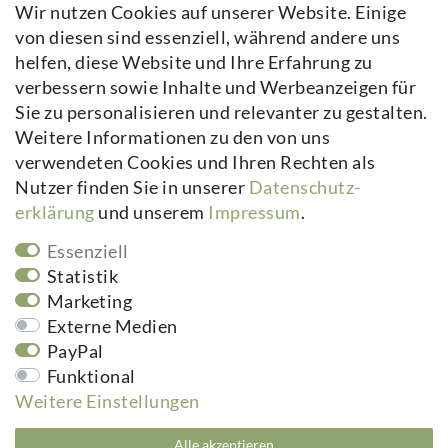
Wir nutzen Cookies auf unserer Website. Einige
Impressum
von diesen sind essenziell, während andere uns
Daten­schutz­erklärung
helfen, diese Website und Ihre Erfahrung zu
AGB
verbessern sowie Inhalte und Werbeanzeigen für
Kontakt
Sie zu personalisieren und relevanter zu gestalten.
Vertrag widerrufen
Weitere Informationen zu den von uns
verwendeten Cookies und Ihren Rechten als
Newsletter
Nutzer finden Sie in unserer
Daten­schutz­
erklärung
und unserem
Impressum
.
Newsletter
E-MAIL **
Honig
Essenziell
Hiermit bestätige ich, dass ich die
Daten­schutz­erklärung
gelesen habe.
Statistik
Meine Einwilligung kann ich jederzeit widerrufen.**
Marketing
Externe Medien
Abonnieren
PayPal
** Hierbei handelt es sich um ein Pflichtfeld.
Funktional
Weitere Einstellungen
kuheiga.com - Ihr Online Shop für Gartenzubehör & Wohnaccessoires | Alle
Alle akzeptieren