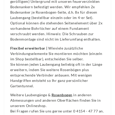
gerölligem) Untergrund mit unseren feuerverzinkten
Bodenankern befestigt werden. Wir empfehlen 2x
Bodenanker je Rosenbogen-Seite, d.h. 8x für diesen
Laubengang (bestellbar einzeln oder im 4-er Set).
Optional können die stehenden Seitenelement über 2x
vorhandene Bohrlöcher auf einem Fundament
verschraubt werden. Hinweis: Die Schrauben zur
Bodenmontage sind nicht im Lieferumfang enthalten.
Flexibel erweiterbar |
Wieviele zusätzliche
Verbindungselemente Sie montieren möchten (einzeln
im Shop bestellbar), entscheiden Sie selber.
Sie können jeden Laubengang beliebig oft in der Länge
erweitern, indem Sie weitere Rosenbögen plus
entsprechende Verbinder anbauen. Mit wenigen
Handgriffen entsteht so Ihr ganz persönlicher
Gartentunnel.
Weitere Laubengänge &
Rosenbogen
in anderen
Abmessungen und anderen Oberflächen finden Sie in
unserem Onlineshop.
Bei Fragen rufen Sie uns gerne unter 0 4154 - 47 77 an.