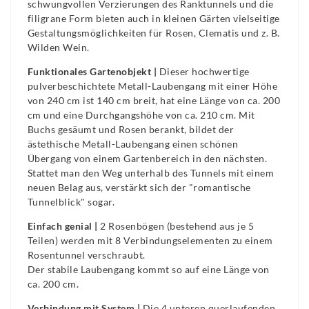
schwungvollen Verzierungen des Ranktunnels und die
filigrane Form bieten auch in kleinen Gärten vielseitige
Gestaltungsmöglichkeiten für Rosen, Clematis und z. B.
Wilden Wein.
Funktionales Gartenobjekt |
Dieser hochwertige
pulverbeschichtete Metall-Laubengang mit einer Höhe
von 240 cm ist 140 cm breit, hat eine Länge von ca. 200
cm und eine Durchgangshöhe von ca. 210 cm. Mit
Buchs gesäumt und Rosen berankt, bildet der
ästethische Metall-Laubengang einen schönen
Übergang von einem Gartenbereich in den nächsten.
Stattet man den Weg unterhalb des Tunnels mit einem
neuen Belag aus, verstärkt sich der "romantische
Tunnelblick" sogar.
Einfach genial |
2 Rosenbögen (bestehend aus je 5
Teilen) werden mit 8 Verbindungselementen zu einem
Rosentunnel verschraubt.
Der stabile Laubengang kommt so auf eine Länge von
ca. 200 cm.
Verbindung mit System |
Die 4 unteren querlaufenden