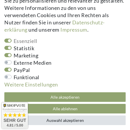
Sie zu personalisieren und relevanter zu gestalten.
Vertrag widerrufen
Weitere Informationen zu den von uns
verwendeten Cookies und Ihren Rechten als
Newsletter
Nutzer finden Sie in unserer
Daten­schutz­
erklärung
und unserem
Impressum
.
Newsletter
E-MAIL **
Honig
Essenziell
Hiermit bestätige ich, dass ich die
Daten­schutz­erklärung
gelesen habe.
Statistik
Meine Einwilligung kann ich jederzeit widerrufen.**
Marketing
Externe Medien
Abonnieren
PayPal
** Hierbei handelt es sich um ein Pflichtfeld.
Funktional
Weitere Einstellungen
kuheiga.com - Ihr Online Shop für Gartenzubehör & Wohnaccessoires | Alle
Alle akzeptieren
Preise inkl. ges. MwSt. zzgl.
Versandkosten
plentymarkets Template von
Plenty Lions
Alle ablehnen
Kundenbewertungen
SEHR GUT
Auswahl akzeptieren
4.81 / 5.00