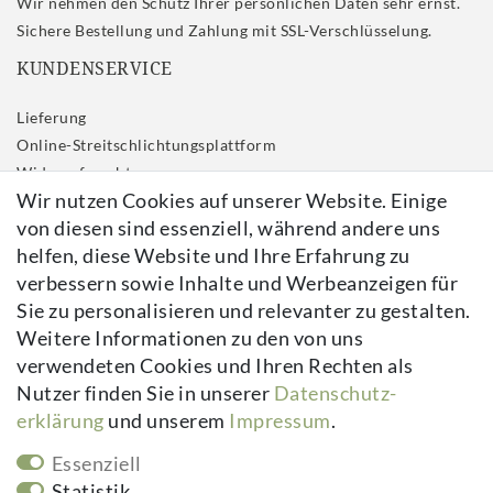
Wir nehmen den Schutz Ihrer persönlichen Daten sehr ernst.
Sichere Bestellung und Zahlung mit SSL-Verschlüsselung.
KUNDENSERVICE
Lieferung
Online-Streitschlichtungsplattform
Widerrufs­recht
Wir nutzen Cookies auf unserer Website. Einige
Impressum
von diesen sind essenziell, während andere uns
Daten­schutz­erklärung
helfen, diese Website und Ihre Erfahrung zu
AGB
verbessern sowie Inhalte und Werbeanzeigen für
Kontakt
Sie zu personalisieren und relevanter zu gestalten.
Vertrag widerrufen
Weitere Informationen zu den von uns
verwendeten Cookies und Ihren Rechten als
Newsletter
Nutzer finden Sie in unserer
Daten­schutz­
erklärung
und unserem
Impressum
.
Newsletter
E-MAIL **
Honig
Essenziell
Hiermit bestätige ich, dass ich die
Daten­schutz­erklärung
gelesen habe.
Statistik