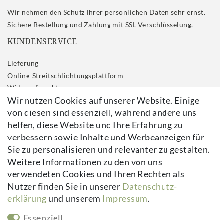
Wir nehmen den Schutz Ihrer persönlichen Daten sehr ernst.
Sichere Bestellung und Zahlung mit SSL-Verschlüsselung.
KUNDENSERVICE
Lieferung
Online-Streitschlichtungsplattform
Widerrufs­recht
Wir nutzen Cookies auf unserer Website. Einige
Impressum
von diesen sind essenziell, während andere uns
Daten­schutz­erklärung
helfen, diese Website und Ihre Erfahrung zu
AGB
verbessern sowie Inhalte und Werbeanzeigen für
Kontakt
Sie zu personalisieren und relevanter zu gestalten.
Vertrag widerrufen
Weitere Informationen zu den von uns
verwendeten Cookies und Ihren Rechten als
Newsletter
Nutzer finden Sie in unserer
Daten­schutz­
erklärung
und unserem
Impressum
.
Newsletter
E-MAIL **
Honig
Essenziell