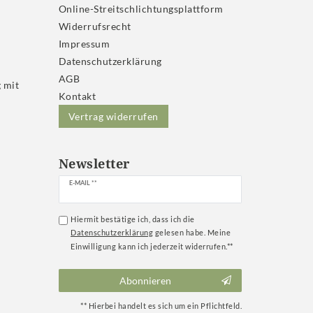
Online-Streitschlichtungsplattform
Widerrufs­recht
Impressum
Daten­schutz­erklärung
AGB
 mit
Kontakt
Vertrag widerrufen
Newsletter
Newsletter
E-MAIL **
Honig
Hiermit bestätige ich, dass ich die
Daten­schutz­erklärung
gelesen habe. Meine
Einwilligung kann ich jederzeit widerrufen.**
Abonnieren
** Hierbei handelt es sich um ein Pflichtfeld.