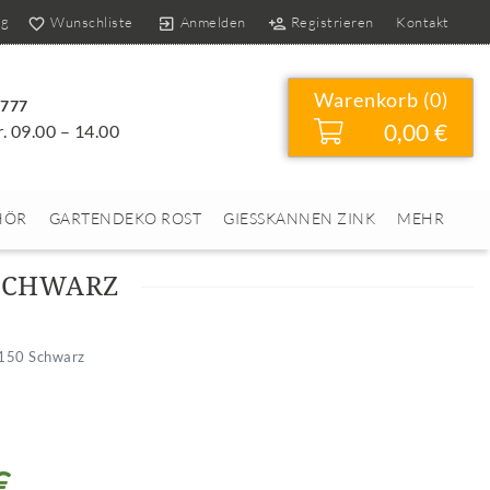
og
Wunschliste
Anmelden
Registrieren
Kontakt
Warenkorb (
0
)
4777
0,00 €
r. 09.00 – 14.00
HÖR
GARTENDEKO ROST
GIESSKANNEN ZINK
MEHR
 SCHWARZ
 150 Schwarz
€