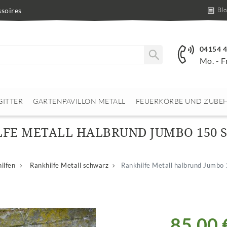
Bl
soires
04154 
Mo. - F
GITTER
GARTENPAVILLON METALL
FEUERKÖRBE UND ZUBE
FE METALL HALBRUND JUMBO 150
ilfen
Rankhilfe Metall schwarz
Rankhilfe Metall halbrund Jumbo
85,00 