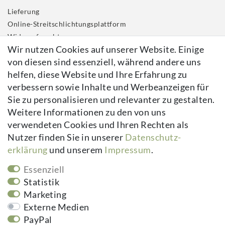
Lieferung
Online-Streitschlichtungsplattform
Widerrufs­recht
Wir nutzen Cookies auf unserer Website. Einige
Impressum
von diesen sind essenziell, während andere uns
Daten­schutz­erklärung
helfen, diese Website und Ihre Erfahrung zu
AGB
verbessern sowie Inhalte und Werbeanzeigen für
Kontakt
Sie zu personalisieren und relevanter zu gestalten.
Vertrag widerrufen
Weitere Informationen zu den von uns
verwendeten Cookies und Ihren Rechten als
Newsletter
Nutzer finden Sie in unserer
Daten­schutz­
erklärung
und unserem
Impressum
.
Newsletter
E-MAIL **
Honig
Essenziell
Hiermit bestätige ich, dass ich die
Daten­schutz­erklärung
gelesen habe.
Statistik
Meine Einwilligung kann ich jederzeit widerrufen.**
Marketing
Externe Medien
Abonnieren
PayPal