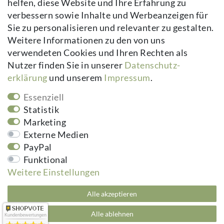
helfen, diese Website und Ihre Erfahrung zu
AGB
verbessern sowie Inhalte und Werbeanzeigen für
Kontakt
Sie zu personalisieren und relevanter zu gestalten.
Vertrag widerrufen
Weitere Informationen zu den von uns
verwendeten Cookies und Ihren Rechten als
Newsletter
Nutzer finden Sie in unserer
Daten­schutz­
erklärung
und unserem
Impressum
.
Newsletter
E-MAIL **
Honig
Essenziell
Hiermit bestätige ich, dass ich die
Daten­schutz­erklärung
gelesen habe.
Statistik
Meine Einwilligung kann ich jederzeit widerrufen.**
Marketing
Externe Medien
Abonnieren
PayPal
Funktional
** Hierbei handelt es sich um ein Pflichtfeld.
Weitere Einstellungen
kuheiga.com - Ihr Online Shop für Gartenzubehör & Wohnaccessoires | Alle
Alle akzeptieren
Preise inkl. ges. MwSt. zzgl.
Versandkosten
plentymarkets Template von
Plenty Lions
Alle ablehnen
Kundenbewertungen