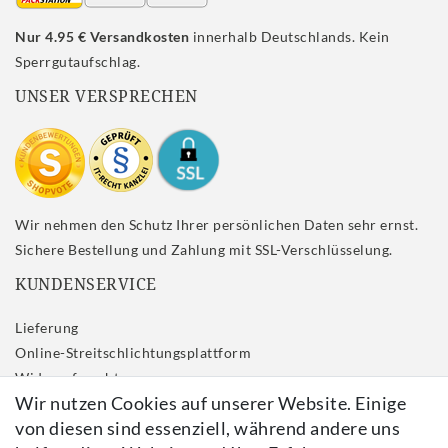
Nur 4.95 € Versandkosten
innerhalb Deutschlands. Kein
Sperrgutaufschlag.
UNSER VERSPRECHEN
Wir nehmen den Schutz Ihrer persönlichen Daten sehr ernst.
Sichere Bestellung und Zahlung mit SSL-Verschlüsselung.
KUNDENSERVICE
Lieferung
Online-Streitschlichtungsplattform
Widerrufs­recht
Wir nutzen Cookies auf unserer Website. Einige
Impressum
von diesen sind essenziell, während andere uns
Daten­schutz­erklärung