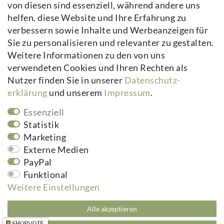
von diesen sind essenziell, während andere uns
Daten­schutz­erklärung
helfen, diese Website und Ihre Erfahrung zu
AGB
verbessern sowie Inhalte und Werbeanzeigen für
Kontakt
Sie zu personalisieren und relevanter zu gestalten.
Vertrag widerrufen
Weitere Informationen zu den von uns
verwendeten Cookies und Ihren Rechten als
Newsletter
Nutzer finden Sie in unserer
Daten­schutz­
erklärung
und unserem
Impressum
.
Newsletter
E-MAIL **
Honig
Essenziell
Hiermit bestätige ich, dass ich die
Daten­schutz­erklärung
gelesen habe.
Statistik
Meine Einwilligung kann ich jederzeit widerrufen.**
Marketing
Externe Medien
Abonnieren
PayPal
Funktional
** Hierbei handelt es sich um ein Pflichtfeld.
Weitere Einstellungen
kuheiga.com - Ihr Online Shop für Gartenzubehör & Wohnaccessoires | Alle
Alle akzeptieren
Preise inkl. ges. MwSt. zzgl.
Versandkosten