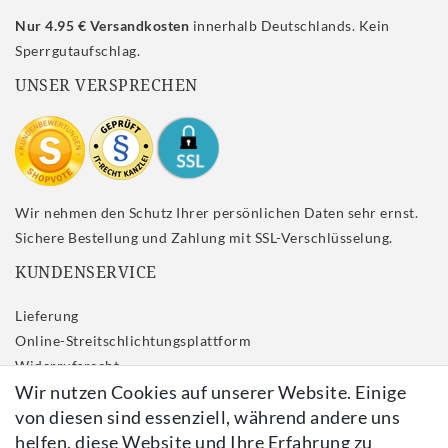
Nur 4.95 € Versandkosten
innerhalb Deutschlands. Kein
Sperrgutaufschlag.
UNSER VERSPRECHEN
Wir nehmen den Schutz Ihrer persönlichen Daten sehr ernst.
Sichere Bestellung und Zahlung mit SSL-Verschlüsselung.
KUNDENSERVICE
Lieferung
Online-Streitschlichtungsplattform
Widerrufs­recht
Wir nutzen Cookies auf unserer Website. Einige
Impressum
von diesen sind essenziell, während andere uns
Daten­schutz­erklärung
helfen, diese Website und Ihre Erfahrung zu
AGB