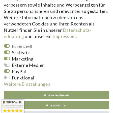
verbessern sowie Inhalte und Werbeanzeigen für
Kontakt
Sie zu personalisieren und relevanter zu gestalten.
Vertrag widerrufen
Weitere Informationen zu den von uns
verwendeten Cookies und Ihren Rechten als
Newsletter
Nutzer finden Sie in unserer
Daten­schutz­
erklärung
und unserem
Impressum
.
Newsletter
E-MAIL **
Honig
Essenziell
Hiermit bestätige ich, dass ich die
Daten­schutz­erklärung
gelesen habe.
Statistik
Meine Einwilligung kann ich jederzeit widerrufen.**
Marketing
Externe Medien
Abonnieren
PayPal
** Hierbei handelt es sich um ein Pflichtfeld.
Funktional
Weitere Einstellungen
kuheiga.com - Ihr Online Shop für Gartenzubehör & Wohnaccessoires | Alle
Alle akzeptieren
Preise inkl. ges. MwSt. zzgl.
Versandkosten
plentymarkets Template von
Plenty Lions
Alle ablehnen
Kundenbewertungen