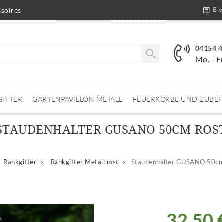
Bl
soires
04154 
Mo. - F
GITTER
GARTENPAVILLON METALL
FEUERKÖRBE UND ZUBE
STAUDENHALTER GUSANO 50CM ROS
Rankgitter
Rankgitter Metall rost
Staudenhalter GUSANO 50cm
32,50 