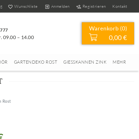
og
Wunschliste
Anmelden
Registrieren
Kontakt
Warenkorb (
0
)
4777
0,00 €
r. 09.00 – 14.00
HÖR
GARTENDEKO ROST
GIESSKANNEN ZINK
MEHR
T
 Rost
€