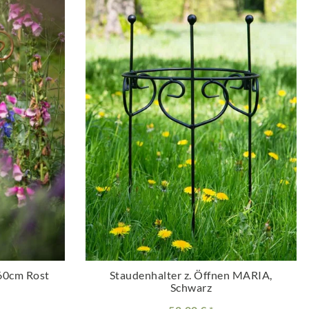
60cm Rost
Staudenhalter z. Öffnen MARIA,
Schwarz