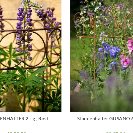
NHALTER 2 tlg., Rost
Staudenhalter GUSANO 