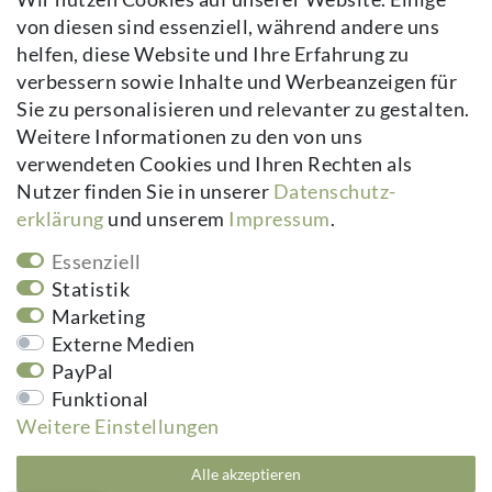
von diesen sind essenziell, während andere uns
Daten­schutz­erklärung
helfen, diese Website und Ihre Erfahrung zu
AGB
verbessern sowie Inhalte und Werbeanzeigen für
Kontakt
Sie zu personalisieren und relevanter zu gestalten.
Vertrag widerrufen
Weitere Informationen zu den von uns
verwendeten Cookies und Ihren Rechten als
Newsletter
Nutzer finden Sie in unserer
Daten­schutz­
erklärung
und unserem
Impressum
.
Newsletter
E-MAIL **
Honig
Essenziell
Hiermit bestätige ich, dass ich die
Daten­schutz­erklärung
gelesen habe.
Statistik
Meine Einwilligung kann ich jederzeit widerrufen.**
Marketing
Externe Medien
Abonnieren
PayPal
** Hierbei handelt es sich um ein Pflichtfeld.
Funktional
Weitere Einstellungen
kuheiga.com - Ihr Online Shop für Gartenzubehör & Wohnaccessoires | Alle
Alle akzeptieren
Preise inkl. ges. MwSt. zzgl.
Versandkosten