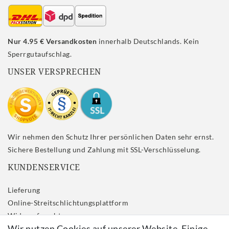
Nur 4.95 € Versandkosten
innerhalb Deutschlands. Kein
Sperrgutaufschlag.
UNSER VERSPRECHEN
Wir nehmen den Schutz Ihrer persönlichen Daten sehr ernst.
Sichere Bestellung und Zahlung mit SSL-Verschlüsselung.
KUNDENSERVICE
Lieferung
Online-Streitschlichtungsplattform
Widerrufs­recht
Wir nutzen Cookies auf unserer Website. Einige
Impressum