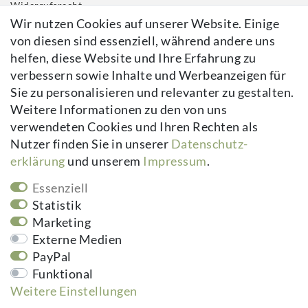
Widerrufs­recht
Wir nutzen Cookies auf unserer Website. Einige
Impressum
von diesen sind essenziell, während andere uns
Daten­schutz­erklärung
helfen, diese Website und Ihre Erfahrung zu
AGB
verbessern sowie Inhalte und Werbeanzeigen für
Kontakt
Sie zu personalisieren und relevanter zu gestalten.
Vertrag widerrufen
Weitere Informationen zu den von uns
verwendeten Cookies und Ihren Rechten als
Newsletter
Nutzer finden Sie in unserer
Daten­schutz­
erklärung
und unserem
Impressum
.
Newsletter
E-MAIL **
Honig
Essenziell
Hiermit bestätige ich, dass ich die
Daten­schutz­erklärung
gelesen habe.
Statistik
Meine Einwilligung kann ich jederzeit widerrufen.**
Marketing
Externe Medien
Abonnieren
PayPal
** Hierbei handelt es sich um ein Pflichtfeld.
Funktional
Weitere Einstellungen