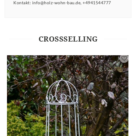
Kontakt:
info@holz-wohn-bau.de
+4941544777
CROSSSELLING