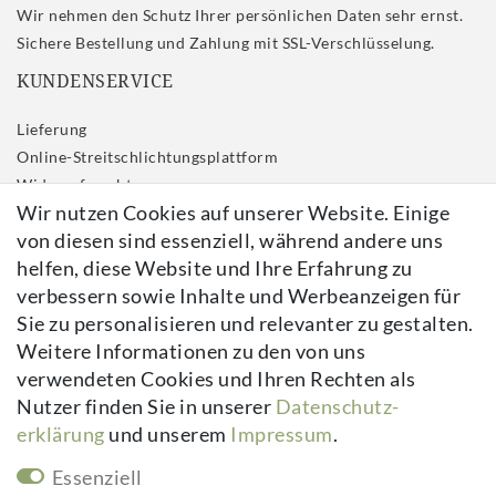
Wir nehmen den Schutz Ihrer persönlichen Daten sehr ernst.
Sichere Bestellung und Zahlung mit SSL-Verschlüsselung.
KUNDENSERVICE
Lieferung
Online-Streitschlichtungsplattform
Widerrufs­recht
Wir nutzen Cookies auf unserer Website. Einige
Impressum
von diesen sind essenziell, während andere uns
Daten­schutz­erklärung
helfen, diese Website und Ihre Erfahrung zu
AGB
verbessern sowie Inhalte und Werbeanzeigen für
Kontakt
Sie zu personalisieren und relevanter zu gestalten.
Vertrag widerrufen
Weitere Informationen zu den von uns
verwendeten Cookies und Ihren Rechten als
Newsletter
Nutzer finden Sie in unserer
Daten­schutz­
erklärung
und unserem
Impressum
.
Newsletter
E-MAIL **
Honig
Essenziell
Hiermit bestätige ich, dass ich die
Daten­schutz­erklärung
gelesen habe.