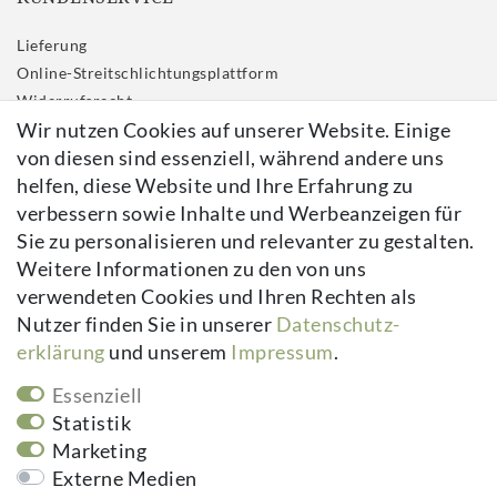
Lieferung
Online-Streitschlichtungsplattform
Widerrufs­recht
Wir nutzen Cookies auf unserer Website. Einige
Impressum
von diesen sind essenziell, während andere uns
Daten­schutz­erklärung
helfen, diese Website und Ihre Erfahrung zu
AGB
verbessern sowie Inhalte und Werbeanzeigen für
Kontakt
Sie zu personalisieren und relevanter zu gestalten.
Vertrag widerrufen
Weitere Informationen zu den von uns
verwendeten Cookies und Ihren Rechten als
Newsletter
Nutzer finden Sie in unserer
Daten­schutz­
erklärung
und unserem
Impressum
.
Newsletter
E-MAIL **
Honig
Essenziell
Hiermit bestätige ich, dass ich die
Daten­schutz­erklärung
gelesen habe.
Statistik
Meine Einwilligung kann ich jederzeit widerrufen.**
Marketing
Externe Medien
Abonnieren