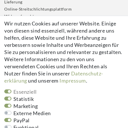
Lieferung
Online-Streitschlichtungsplattform
Widerrufs­recht
Wir nutzen Cookies auf unserer Website. Einige
Impressum
von diesen sind essenziell, während andere uns
Daten­schutz­erklärung
helfen, diese Website und Ihre Erfahrung zu
AGB
verbessern sowie Inhalte und Werbeanzeigen für
Kontakt
Sie zu personalisieren und relevanter zu gestalten.
Vertrag widerrufen
Weitere Informationen zu den von uns
verwendeten Cookies und Ihren Rechten als
Newsletter
Nutzer finden Sie in unserer
Daten­schutz­
erklärung
und unserem
Impressum
.
Newsletter
E-MAIL **
Honig
Essenziell
Hiermit bestätige ich, dass ich die
Daten­schutz­erklärung
gelesen habe.
Statistik
Meine Einwilligung kann ich jederzeit widerrufen.**
Marketing
Externe Medien
Abonnieren
PayPal
Funktional
** Hierbei handelt es sich um ein Pflichtfeld.