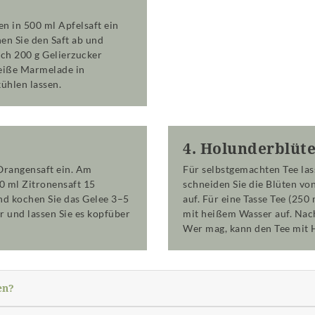
n in 500 ml Apfelsaft ein
en Sie den Saft ab und
ch 200 g Gelierzucker
eiße Marmelade in
ühlen lassen.
4. Holunderblüt
 Orangensaft ein. Am
Für selbstgemachten Tee la
0 ml Zitronensaft 15
schneiden Sie die Blüten vo
nd kochen Sie das Gelee 3–5
auf. Für eine Tasse Tee (250
er und lassen Sie es kopfüber
mit heißem Wasser auf. Nach
Wer mag, kann den Tee mit H
en?