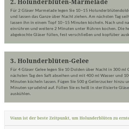
2. Holunderblüten-Marmelade
Für 2 Gläser Marmelade legen Sie 10–15 Holunderblütendolde
und lassen das Ganze über Nacht ziehen. Am nächsten Tag seih
lassen ihn in einem Topf 10–15 Minuten köcheln. Nach und na
einrühren und weitere 2 Minuten unter Rühren kochen. Die h
abgekochte Gläser füllen, fest verschließen und kopfüber ausk
3. Holunderblüten-Gelee
Für 4 Gläser Gelee legen Sie 10 Dolden über Nacht in 300 ml
nächsten Tag den Saft abseihen und mit 400 ml Wasser und 10
Minuten köcheln lassen. Fügen Sie 500 g Gelierzucker hinzu u
Minuten sprudelnd auf. Füllen Sie es heiß in sterilisierte Gläs
auskühlen.
Wann ist der beste Zeitpunkt, um Holunderblüten zu ernt