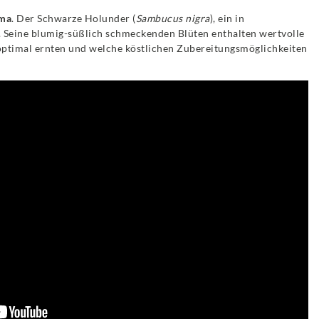
oma
. Der Schwarze Holunder (
Sambucus nigra
), ein in
. Seine blumig-süßlich schmeckenden Blüten enthalten wertvolle
n optimal ernten und welche köstlichen Zubereitungsmöglichkeiten