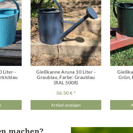
 Liter -
Gießkanne Aruna 10 Liter -
Gießka
ürkisblau
Graublau
, Farbe: Graublau
Grün
,
(RAL 5008)
36.50 €
n
Artikel anzeigen
A
ten machen?