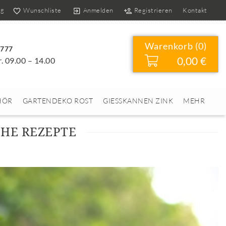
og
Wunschliste
Anmelden
Registrieren
Kontakt
Warenkorb (
0
)
4777
0,00 €
r. 09.00 – 14.00
HÖR
GARTENDEKO ROST
GIESSKANNEN ZINK
MEHR
CHE REZEPTE