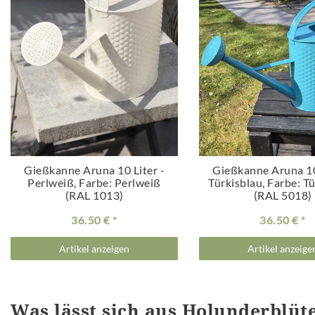
Gießkanne Aruna 10 Liter -
Gießkanne Aruna 10
Perlweiß
, Farbe: Perlweiß
Türkisblau
, Farbe: T
(RAL 1013)
(RAL 5018)
36.50 €
36.50 €
Artikel anzeigen
Artikel anzeige
Was lässt sich aus Holunderblü