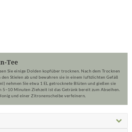
en-Tee
ssen Sie einige Dolden kopfüber trocknen. Nach dem Trocknen
n den Stielen ab und bewahren sie in einem luftdichten Gefäß
 ml) nehmen Sie etwa 1 EL getrocknete Blüten und gießen sie
 5–10 Minuten Ziehzeit ist das Getränk bereit zum Abseihen.
onig und einer Zitronenscheibe verfeinern.