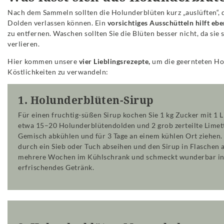
Nach dem Sammeln sollten die Holunderblüten kurz „auslüften“, d
Dolden verlassen können. Ein
vorsichtiges Ausschütteln hilft ebe
zu entfernen. Waschen sollten Sie die Blüten besser nicht, da si
verlieren.
Hier kommen unsere
vier Lieblingsrezepte,
um die geernteten Ho
Köstlichkeiten zu verwandeln:
1. Holunderblüten-Sirup
Für einen fruchtig-süßen Sirup kochen Sie 1 kg Zucker mit 1 L
etwa 15–20 Holunderblütendolden und 2 grob zerteilte Limett
Gemisch abkühlen und für 3 Tage an einem kühlen Ort ziehen.
durch ein Sieb oder Tuch abseihen und den Sirup in Flaschen a
mehrere Wochen im Kühlschrank und schmeckt wunderbar in 
erfrischendes Getränk.