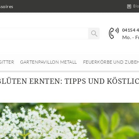
Bl
soires
04154 
Mo. - F
GITTER
GARTENPAVILLON METALL
FEUERKÖRBE UND ZUBE
ÜTEN ERNTEN: TIPPS UND KÖSTLI