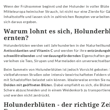
Wenn der Frühsommer beginnt und der Holunder in voller Blüte 
Mitteleuropa heimischer Strauch, ist nicht nur eine Zierde für 
Inhaltsstoffe und lassen sich in zahlreichen Rezepten verarbeit
sich daraus ergeben.
Warum lohnt es sich, Holunderb
ernten?
Holunderblüten werden seit Jahrhunderten in der Naturheilkunde
Antioxidantien und Vitamin C
und werden für ihre
entzündungs
schweißtreibenden
und
verdauungsfördernden
Eigenschaften ge
verleihen sie Tees, Sirupen und Marmeladen ein unverwechselba
Beim Sammeln von Holunderblüten ist jedoch Vorsicht geboten: S
vielbefahrenen Straßen oder intensiv bewirtschafteten Feldern st
mit Schadstoffen belastet sein können. Idealerweise ernten Sie n
Dolden mit geöffneten Blüte
n. Dabei empfiehlt es sich, die Blüte
Schere abzuschneiden und in einem Weidenkorb zu transportieren.
und werden nicht zerdrückt.
Holunderblüten - der richtige Ze