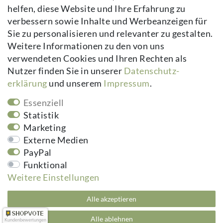
helfen, diese Website und Ihre Erfahrung zu
AGB
verbessern sowie Inhalte und Werbeanzeigen für
Kontakt
Sie zu personalisieren und relevanter zu gestalten.
Vertrag widerrufen
Weitere Informationen zu den von uns
verwendeten Cookies und Ihren Rechten als
Newsletter
Nutzer finden Sie in unserer
Daten­schutz­
erklärung
und unserem
Impressum
.
Newsletter
E-MAIL **
Honig
Essenziell
Hiermit bestätige ich, dass ich die
Daten­schutz­erklärung
gelesen habe.
Statistik
Meine Einwilligung kann ich jederzeit widerrufen.**
Marketing
Externe Medien
Abonnieren
PayPal
** Hierbei handelt es sich um ein Pflichtfeld.
Funktional
Weitere Einstellungen
kuheiga.com - Ihr Online Shop für Gartenzubehör & Wohnaccessoires | Alle
Alle akzeptieren
Preise inkl. ges. MwSt. zzgl.
Versandkosten
plentymarkets Template von
Plenty Lions
Alle ablehnen
Kundenbewertungen