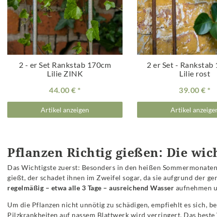
2 - er Set Rankstab 170cm
2 er Set - Rankstab
Lilie ZINK
Lilie rost
44.00 €
39.00 €
Artikel anzeigen
Artikel anzeige
Pflanzen Richtig gießen: Die wic
Das Wichtigste zuerst: Besonders in den heißen Sommermonaten 
gießt, der schadet ihnen im Zweifel sogar, da sie aufgrund der ge
regelmäßig – etwa alle 3 Tage – ausreichend Wasser
aufnehmen un
Um die Pflanzen nicht unnötig zu schädigen, empfiehlt es sich, b
Pilzkrankheiten auf nassem Blattwerk wird verringert. Das best