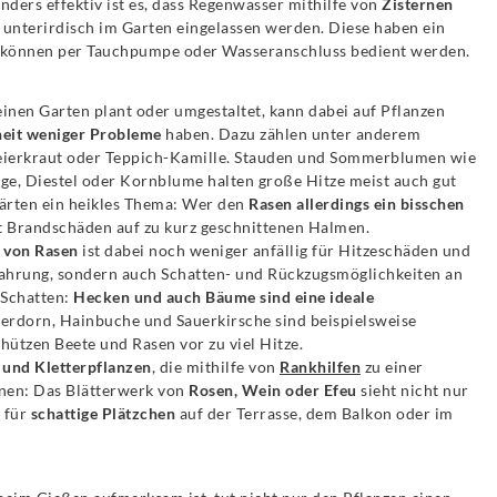
nders effektiv ist es, dass Regenwasser mithilfe von
Zisternen
e unterirdisch im Garten eingelassen werden. Diese haben ein
önnen per Tauchpumpe oder Wasseranschluss bedient werden.
inen Garten plant oder umgestaltet, kann dabei auf Pflanzen
eit weniger Probleme
haben. Dazu zählen unter anderem
eierkraut oder Teppich-Kamille. Stauden und Sommerblumen wie
, Diestel oder Kornblume halten große Hitze meist auch gut
Gärten ein heikles Thema: Wer den
Rasen allerdings ein bisschen
t Brandschäden auf zu kurz geschnittenen Halmen.
 von Rasen
ist dabei noch weniger anfällig für Hitzeschäden und
Nahrung, sondern auch Schatten- und Rückzugsmöglichkeiten an
Schatten:
Hecken und auch Bäume sind eine ideale
rdorn, Hainbuche und Sauerkirsche sind beispielsweise
hützen Beete und Rasen vor zu viel Hitze.
 und Kletterpflanzen
, die mithilfe von
Rankhilfen
zu einer
nen: Das Blätterwerk von
Rosen, Wein oder Efeu
sieht nicht nur
 für
schattige Plätzchen
auf der Terrasse, dem Balkon oder im