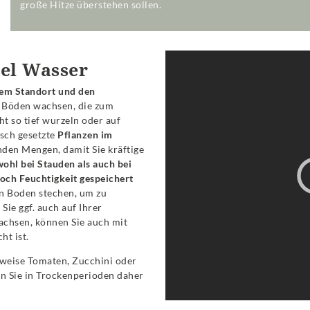
große Hitze überstehen sollen.
iel Wasser
dem Standort und den
f Böden wachsen, die zum
t so tief wurzeln oder auf
isch gesetzte
Pflanzen im
nden Mengen, damit Sie kräftige
wohl bei Stauden als auch bei
och Feuchtigkeit gespeichert
en Boden stechen, um zu
Sie ggf. auch auf Ihrer
achsen, können Sie auch mit
ht ist.
sweise Tomaten, Zucchini oder
en Sie in Trockenperioden daher