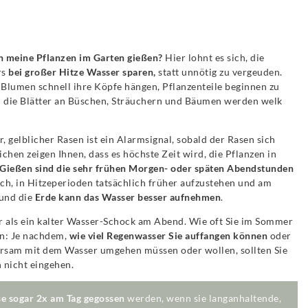
ch meine Pflanzen im Garten gießen?
Hier lohnt es sich, die
rs
bei großer Hitze Wasser sparen,
statt unnötig zu vergeuden.
 Blumen schnell ihre Köpfe hängen, Pflanzenteile beginnen zu
 die Blätter an Büschen, Sträuchern und Bäumen werden welk
, gelblicher Rasen ist ein Alarmsignal, sobald der Rasen sich
ichen zeigen Ihnen, dass es höchste Zeit wird, die Pflanzen in
 Gießen sind die sehr frühen Morgen- oder späten Abendstunden
ich, in Hitzeperioden tatsächlich früher aufzustehen und am
und die
Erde kann das Wasser besser aufnehmen
.
r als ein kalter Wasser-Schock am Abend. Wie oft Sie im Sommer
an: Je nachdem,
wie viel Regenwasser Sie auffangen können
oder
arsam mit dem Wasser umgehen müssen oder wollen, sollten Sie
 nicht eingehen.
se sogar 2x am Tag gegossen
werden, wenn sie langanhaltende,