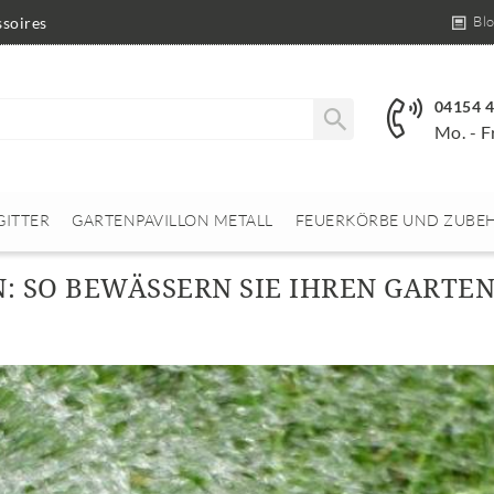
Bl
soires
04154 
Mo. - F
GITTER
GARTENPAVILLON METALL
FEUERKÖRBE UND ZUBE
: SO BEWÄSSERN SIE IHREN GARTE