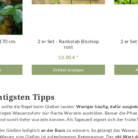
 170 cm.
2 er Set - Rankstab Bischop
2 er Se
rost
52.00 €
n
Artikel anzeigen
A
htigsten Tipps
sollte die Regel beim Gießen lauten:
Weniger häufig, dafür ausgieb
ringen Wasserzufuhr nur flache Wurzeln ausbilden. Besser die Pflanz
d somit tiefer wurzeln können. Als Tageszeit eignet sich der früh
eim Gießen lediglich
an der Basis
zu wässern. So gelangt das Wasser 
e Wasser zum Gießen ist aufgefangenes Regenwasser. Der
pH-Wert de