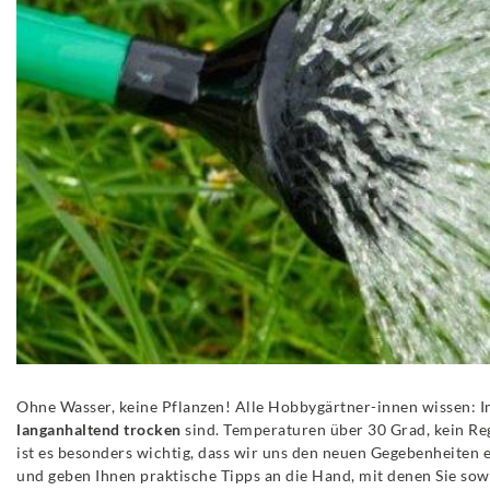
Ohne Wasser, keine Pflanzen! Alle Hobbygärtner-innen wissen: 
langanhaltend trocken
sind. Temperaturen über 30 Grad, kein Reg
ist es besonders wichtig, dass wir uns den neuen Gegebenheiten 
und geben Ihnen praktische Tipps an die Hand, mit denen Sie sow