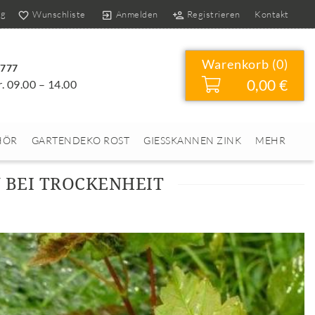
og
Wunschliste
Anmelden
Registrieren
Kontakt
Warenkorb (
0
)
4777
0,00 €
r. 09.00 – 14.00
HÖR
GARTENDEKO ROST
GIESSKANNEN ZINK
MEHR
N BEI TROCKENHEIT