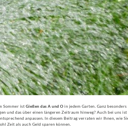
Im Sommer ist
Gießen das A und O
in jedem Garten. Ganz besonders i
en und das über einen längeren Zeitraum hinweg? Auch bei uns ist 
entsprechend anpassen. In diesem Beitrag verraten wir Ihnen, wie Si
ohl Zeit als auch Geld sparen können.