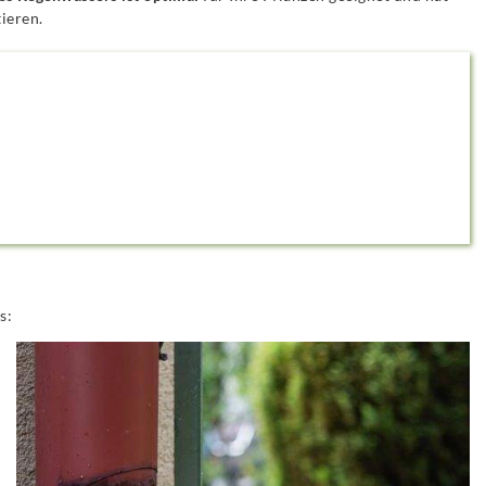
ieren.
s: