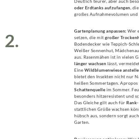
Deutlich teurer, aber auch beso
oder Erdtanks aufzufangen
, di
großes Aufnahmevolumen und k
Gartenplanung anpassen:
Wer e
2.
setzen, die mit
großer Trockenh
Bodendecker wie Teppich-Schl
Weißer Sonnenhut, Mädchenauge
aus. Rasenmähen ist in vielen 
länger wachsen
lässt, vermeide
Eine
Wildblumenwiese anstelle
bietet den Insekten nicht nur 
heißen Sommertagen. Apropos 
Schattenquelle
im Sommer. Feue
besonders hitzeresistent und sc
Das Gleiche gilt auch für
Rank-
stattlichen Größe wachsen kön
hübsch aus, sondern sorgt auch
Garten.