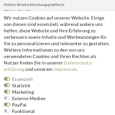
Online-Streitschlichtungsplattform
Widerrufs­recht
Wir nutzen Cookies auf unserer Website. Einige
Impressum
von diesen sind essenziell, während andere uns
Daten­schutz­erklärung
helfen, diese Website und Ihre Erfahrung zu
AGB
verbessern sowie Inhalte und Werbeanzeigen für
Kontakt
Sie zu personalisieren und relevanter zu gestalten.
Vertrag widerrufen
Weitere Informationen zu den von uns
verwendeten Cookies und Ihren Rechten als
Newsletter
Nutzer finden Sie in unserer
Daten­schutz­
erklärung
und unserem
Impressum
.
Newsletter
E-MAIL **
Honig
Essenziell
Hiermit bestätige ich, dass ich die
Daten­schutz­erklärung
gelesen habe.
Statistik
Meine Einwilligung kann ich jederzeit widerrufen.**
Marketing
Externe Medien
Abonnieren
PayPal
** Hierbei handelt es sich um ein Pflichtfeld.
Funktional